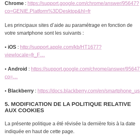
Chrome
:
https://support.google.com/chrome/answer/95647?
co=GENIE.Platform%3DDesktop&hl=fr
Les principaux sites d’aide au paramétrage en fonction de
votre smartphone sont les suivants :
•
iOS
:
http://support.apple.com/kb/HT1677?
viewlocale=fr_F…
•
Android
:
https://support.google.com/chrome/answer/9564
co=…
•
Blackberry
:
https://docs.blackberry.com/en/smartphone_u
5. MODIFICATION DE LA POLITIQUE RELATIVE
AUX COOKIES
La présente politique a été révisée la dernière fois à la date
indiquée en haut de cette page.