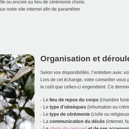
ulte ou encore au lieu de cérémonie choisi.
sur notre site internet afin de paramétrer
Organisation et dérou
Selon vos disponibilités, l’entretien avec vo
Lors de cet échange, votre conseiller vous p
le coût que celles-ci engendrent. Ce dernie
Le
lieu de repos du corps
(chambre funér
Le
type d’obsèques
(inhumation ou crém
Le
type de cérémonie
(civile ou religieus
La
communication du décès
(internet, f
Le
choix du cercueil
et de ses accessoi