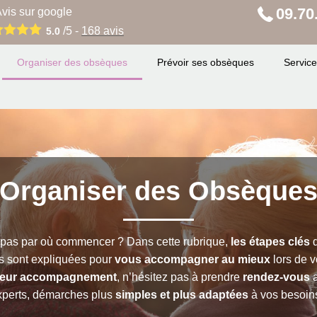
09.70
vis sur google
/5 -
168
avis
5.0
Organiser des obsèques
Prévoir ses obsèques
Service
Organiser des Obsèque
 pas par où commencer ?
Dans cette rubrique,
les étapes clés
d
 sont expliquées pour
vous accompagner au mieux
lors de 
leur accompagnement
, n’hésitez pas à prendre
rendez-vous
a
xperts, démarches plus
simples et plus adaptées
à vos besoin