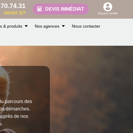
.70.74.31
DEVIS IMMÉDIAT
24h/24 7j/7
Espace famille
s & produits
Nos agences
Nous contacter
s
u parcours des
vos démarches.
uprès de nos
s.