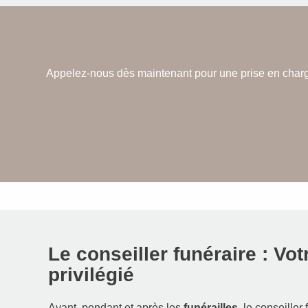
Appelez-nous dès maintenant pour une prise en charge
Le conseiller funéraire : Vot
privilégié
Avant, pendant et après les
funérailles
, le conseiller