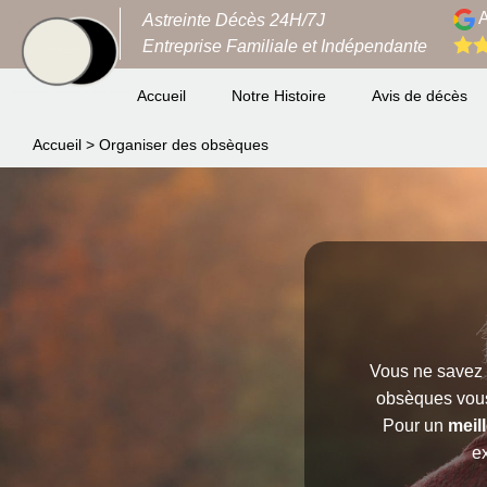
A
Astreinte Décès 24H/7J
Entreprise Familiale et Indépendante
Accueil
Notre Histoire
Avis de décès
Accueil
>
Organiser des obsèques
Vous ne savez
obsèques vous
Pour un
meil
e