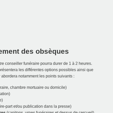
lement des obsèques
tre conseiller funéraire pourra durer de 1 à 2 heures.
résentera les différentes options possibles ainsi que
r abordera notamment les points suivants :
aire, chambre mortuaire ou domicile)
ation)
e)
aire-part et/ou publication dans la presse)
res
(capitons, urnes funéraires et dessus de cercueil)