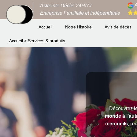
A
Astreinte Décès 24H/7J
Entreprise Familiale et Indépendante
Accueil
Notre Histoire
Avis de décès
Accueil
>
Services & produits
Découvrez le
monde à l’aut
(
cercueils
,
ur