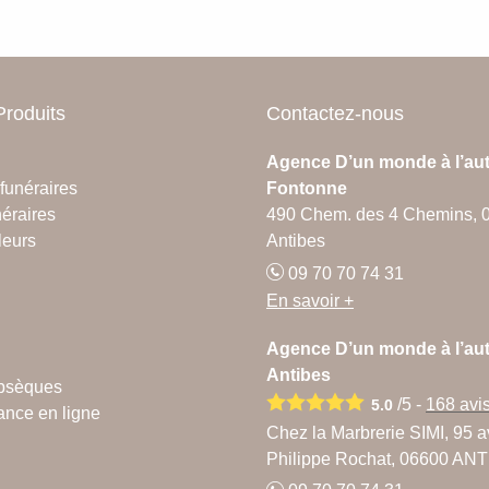
Produits
Contactez-nous
Agence D’un monde à l’aut
funéraires
Fontonne
éraires
490 Chem. des 4 Chemins, 
leurs
Antibes
09 70 70 74 31
En savoir +
Agence D’un monde à l’aut
Antibes
obsèques
/5 -
168
avi
5.0
ance en ligne
Chez la Marbrerie SIMI, 95 
Philippe Rochat, 06600 AN