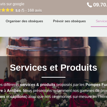
09.70
vis sur google
/5 -
168
avis
5.0
Organiser des obsèques
Prévoir ses obsèques
Service
Services et Produits
s différents
services & produits
proposés par les
Pompes Fu
re
à
Antibes
. Nous présentons notamment nos gammes de produ
nes
et
capitons
) ainsi que nos cérémonies sur-mesure en l’hon